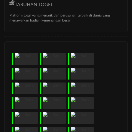
TARUHAN TOGEL
Platform togel yang menarik dari perusahan terbaik di dunia yang
menawarkan hadiah kemenangan besar