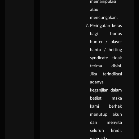
memanipulasi
atau
mencurigakan.
Peringatan keras
bagi bonus
hunter / player
hantu / betting
syndicate tidak
terima disini.
Jika terindikasi
adanya
keganjilan dalam
betlist maka
kami berhak
menutup akun
dan menyita
seluruh kredit
yang ada