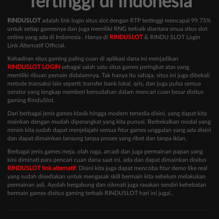
Tertinggi di Indonesia
RINDUSLOT
adalah link login situs slot dengan RTP tertinggi mencapai 99.75%
untuk setiap gamesnya dan juga memiliki RNG terbaik diantara smua situs slot
online yang ada di Indonesia . Hanya di
RINDUSLOT
& RINDU SLOT Login
Link Alternatif Official.
Kehadiran situs gaming paling cuan di aplikasi dana ini menjadikan
RINDUSLOT LOGIN
sebagai salah satu situs games peringkat atas yang
memiliki ribuan pemain didalamnya. Tak hanya itu sahaja, situs ini juga dibekali
metode transaksi lain seperti; transfer bank lokal, qris, dan juga pulsa semua
oerator yang lengkap memberi kemudahan dalam mencari cuan besar disitus
gaming RinduSlot.
Dari berbagai jenis games klasik hingga modern tersedia disini, yang dapat kita
mainkan dengan mudah diperangkat yang kita punyai. Berbekalkan modal yang
minim kita sudah dapat menjelajahi semua fitur games unggulan yang ada disini
dan dapat dimainkan lansung tanpa proses yang ribet dan tanpa iklan.
Berbagai jenis games meja, olah raga, arcadi dan juga permainan papan yang
kini diminati para pencari cuan dana saat ini, ada dan dapat dimainkan disitus
RINDUSLOT link alternatif
. Disini kita juga dapat mencoba fitur demo like real
yang sudah disediakan untuk mengasak skill bermain kita sebelum melakukan
permainan asli, Ayolah bergabung dan nikmati juga rasakan sendiri kehebatan
bermain games disitus gaming terbaik RINDUSLOT hari ini juga!..