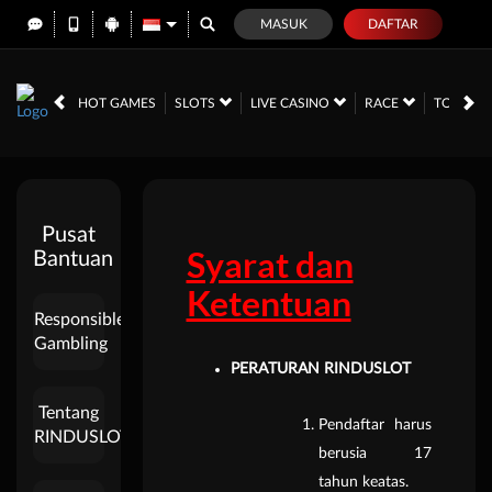
MASUK
DAFTAR
HOT GAMES
SLOTS
LIVE CASINO
RACE
TOGEL
Pusat
Syarat dan
Bantuan
Ketentuan
Responsible
Gambling
PERATURAN RINDUSLOT
Tentang
Pendaftar harus
RINDUSLOT
berusia 17
tahun keatas.