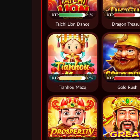
RTP
91%
RTP
Taichi Lion Dance
Dragon Treasu
RTP
87%
RTP
Tianhou Mazu
Gold Rush