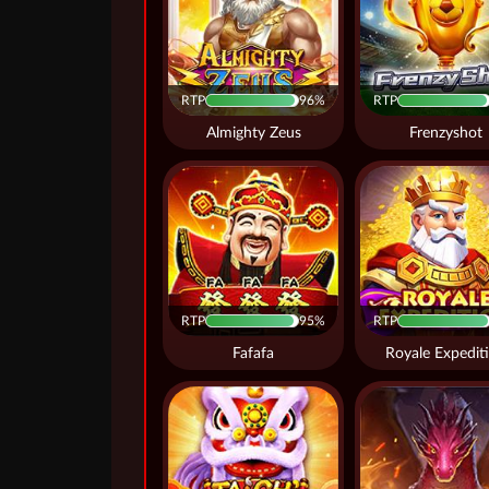
RTP
96%
RTP
Almighty Zeus
Frenzyshot
RTP
95%
RTP
Fafafa
Royale Expedit