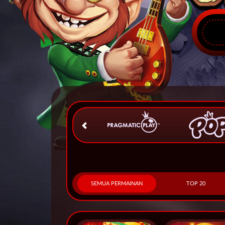
SEMUA PERMAINAN
TOP 20