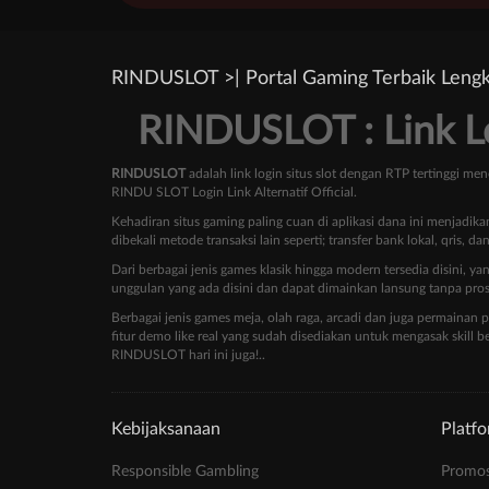
RINDUSLOT >| Portal Gaming Terbaik Lengk
RINDUSLOT : Link Lo
RINDUSLOT
adalah link login situs slot dengan RTP tertinggi me
RINDU SLOT Login Link Alternatif Official.
Kehadiran situs gaming paling cuan di aplikasi dana ini menjadik
dibekali metode transaksi lain seperti; transfer bank lokal, qri
Dari berbagai jenis games klasik hingga modern tersedia disini,
unggulan yang ada disini dan dapat dimainkan lansung tanpa prose
Berbagai jenis games meja, olah raga, arcadi dan juga permainan p
fitur demo like real yang sudah disediakan untuk mengasak skill 
RINDUSLOT hari ini juga!..
Kebijaksanaan
Platf
Responsible Gambling
Promos