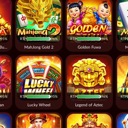
95%
RTP
96%
RTP
96%
RTP
Golden Maitreya Buddha
MahJong Gold 2
Golden Fuwa
M
95%
RTP
95%
RTP
96%
RTP
an
Lucky Wheel
Legend of Aztec