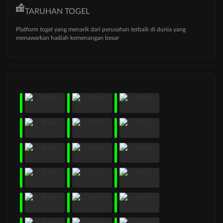
TARUHAN TOGEL
Platform togel yang menarik dari perusahan terbaik di dunia yang
menawarkan hadiah kemenangan besar