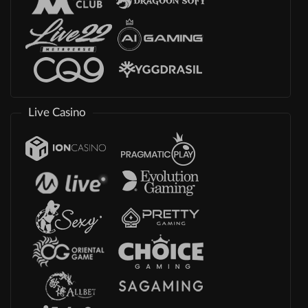
Live Casino