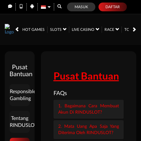
MASUK
DAFTAR
HOT GAMES
SLOTS
LIVE CASINO
RACE
TOGEL
Pusat
Pusat Bantuan
Bantuan
Responsible
FAQs
Gambling
1. Bagaimana Cara Membuat
Akun Di RINDUSLOT?
Tentang
RINDUSLOT
2. Mata Uang Apa Saja Yang
Diterima Oleh RINDUSLOT?