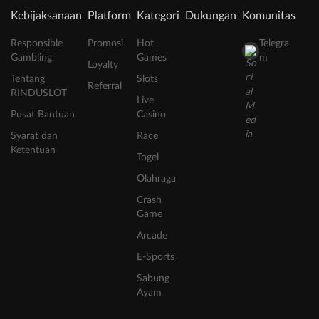
Kebijaksanaan
Platform
Kategori
Dukungan
Komunitas
Responsible
Promosi
Hot
Telegra
Gambling
Games
m
Loyalty
Tentang
Slots
Referral
RINDUSLOT
Live
Pusat Bantuan
Casino
Syarat dan
Race
Ketentuan
Togel
Olahraga
Crash
Game
Arcade
E-Sports
Sabung
Ayam