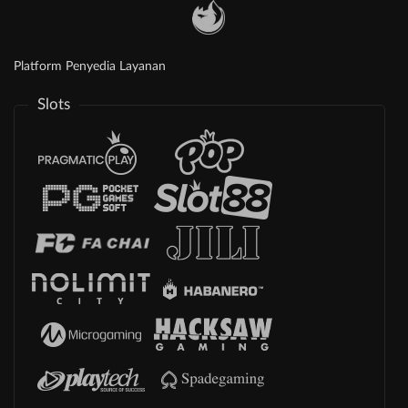
Platform Penyedia Layanan
Slots