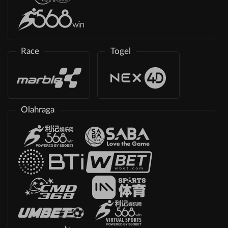
Race
Togel
Olahraga