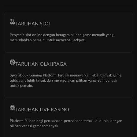
TARUHAN SLOT
Penyedia slot online dengan beragam pilihan game menarik yang
memudahkan pemain untuk mencapai jackpot
TARUHAN OLAHRAGA
Sportsbook Gaming Platform Terbaik menawarkan lebih banyak game,
odds yang lebih tinggi, dan menyediakan pilihan yang lebih banyak
untuk pemain.
TARUHAN LIVE KASINO
Platform Pilihan bagi perusahaan-perusahaan terbaik di dunia, dengan
pilihan variasi game terbanyak