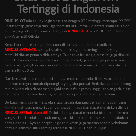
Tertinggi di Indonesia
RINDUSLOT
adalah link login situs slot dengan RTP tertinggi mencapai 99.75%
untuk setiap gamesnya dan juga memiliki RNG terbaik diantara smua situs slot
online yang ada di Indonesia . Hanya di
RINDUSLOT
& RINDU SLOT Login
Link Alternatif Official.
Kehadiran situs gaming paling cuan di aplikasi dana ini menjadikan
RINDUSLOT LOGIN
sebagai salah satu situs games peringkat atas yang
memiliki ribuan pemain didalamnya. Tak hanya itu sahaja, situs ini juga dibekali
metode transaksi lain seperti; transfer bank lokal, qris, dan juga pulsa semua
oerator yang lengkap memberi kemudahan dalam mencari cuan besar disitus
gaming RinduSlot.
Dari berbagai jenis games klasik hingga modern tersedia disini, yang dapat kita
mainkan dengan mudah diperangkat yang kita punyai. Berbekalkan modal yang
minim kita sudah dapat menjelajahi semua fitur games unggulan yang ada disini
dan dapat dimainkan lansung tanpa proses yang ribet dan tanpa iklan.
Berbagai jenis games meja, olah raga, arcadi dan juga permainan papan yang
kini diminati para pencari cuan dana saat ini, ada dan dapat dimainkan disitus
RINDUSLOT link alternatif
. Disini kita juga dapat mencoba fitur demo like real
yang sudah disediakan untuk mengasak skill bermain kita sebelum melakukan
permainan asli, Ayolah bergabung dan nikmati juga rasakan sendiri kehebatan
bermain games disitus gaming terbaik RINDUSLOT hari ini juga!..