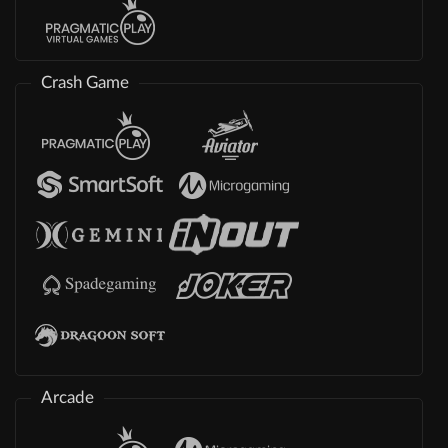
Crash Game
Arcade