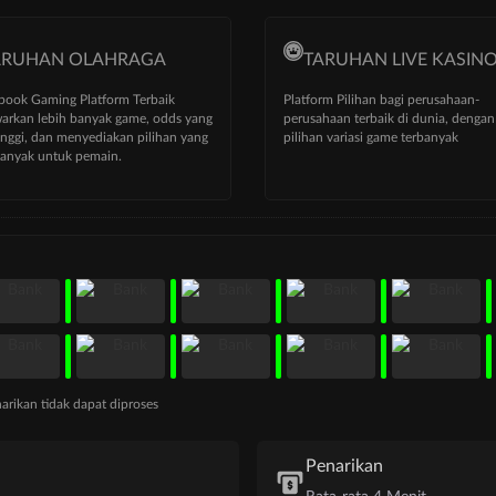
ARUHAN OLAHRAGA
TARUHAN LIVE KASIN
book Gaming Platform Terbaik
Platform Pilihan bagi perusahaan-
rkan lebih banyak game, odds yang
perusahaan terbaik di dunia, dengan
tinggi, dan menyediakan pilihan yang
pilihan variasi game terbanyak
banyak untuk pemain.
arikan tidak dapat diproses
Penarikan