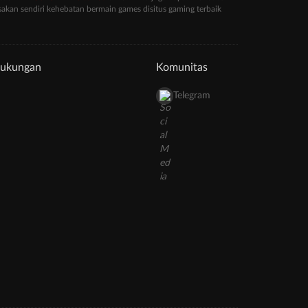
sakan sendiri kehebatan bermain games disitus gaming terbaik
ukungan
Komunitas
Telegram