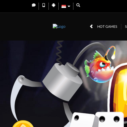
HOT GAMES