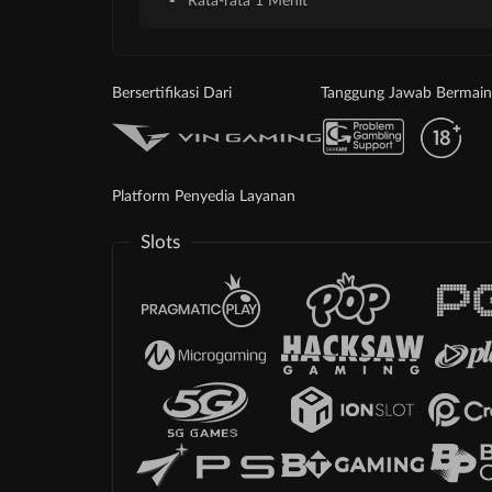
Rata-rata 1 Menit
Bersertifikasi Dari
Tanggung Jawab Bermain
Platform Penyedia Layanan
Slots