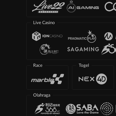
Live Casino
Race
Togel
Olahraga