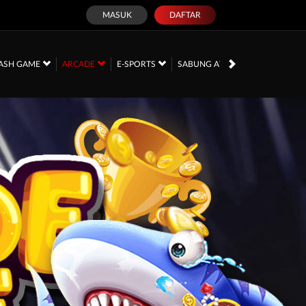
MASUK
DAFTAR
PROMOSI
ASH GAME
ARCADE
E-SPORTS
SABUNG AYAM