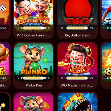
95%
RTP
85%
RTP
87%
RTP
WD Golden Fuwa Fishing
Big Button Bash
84%
RTP
85%
RTP
89%
RTP
WD King Kong Fishing
Plinko Pop
WD Nezha Fishing Legend