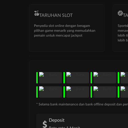
TARUHAN SLOT
T
Penyedia slot online dengan beragam
Sports
pilihan game menarik yang memudahkan
menawa
pemain untuk mencapai jackpot
lebih 
lebih 
* Selama bank maintenance dan bank offline deposit dan pen
Deposit