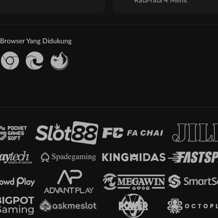
Rata-rata 4 Menit
Browser Yang Didukung