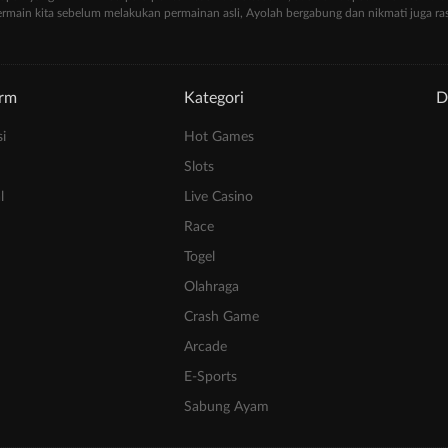
bermain kita sebelum melakukan permainan asli, Ayolah bergabung dan nikmati juga ra
orm
Kategori
D
i
Hot Games
Slots
l
Live Casino
Race
Togel
Olahraga
Crash Game
Arcade
E-Sports
Sabung Ayam