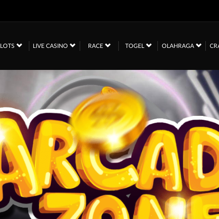
SLOTS
LIVE CASINO
RACE
TOGEL
OLAHRAGA
CR