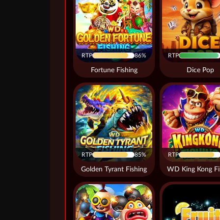
RTP
86%
RTP
Fortune Fishing
Dice Pop
RTP
85%
RTP
Golden Tyrant Fishing