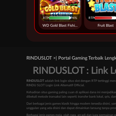
RTP
94%
RTP
WD Gold Blast Fishing
Fruit Blast
RINDUSLOT >| Portal Gaming Terbaik Lengk
RINDUSLOT : Link Lo
RINDUSLOT
adalah link login situs slot dengan RTP tertinggi me
RINDU SLOT Login Link Alternatif Official.
Kehadiran situs gaming paling cuan di aplikasi dana ini menjadik
dibekali metode transaksi lain seperti; transfer bank lokal, qri
Dari berbagai jenis games klasik hingga modern tersedia disini,
unggulan yang ada disini dan dapat dimainkan lansung tanpa prose
Berbagai jenis games meja, olah raga, arcadi dan juga permainan p